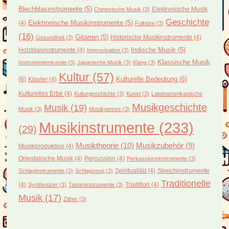
Blechblasinstrumente
(5)
Elektronische Musik
Chinesische Musik
(3)
Geschichte
(4)
Elektronische Musikinstrumente
(5)
Folklore
(3)
(16)
Gitarren
(5)
Historische Musikinstrumente
(4)
Gesundheit
(3)
Holzblasinstrumente
(4)
Indische Musik
(5)
Improvisation
(3)
Klassische Musik
Instrumentenkunde
(3)
Japanische Musik
(3)
Klang
(3)
Kultur
(57)
(6)
Kulturelle Bedeutung
(6)
Klavier
(4)
Kulturelles Erbe
(4)
Kulturgeschichte
(3)
Kunst
(3)
Lateinamerikanische
Musikgeschichte
Musik
(19)
Musik
(3)
Musikgenres
(3)
Musikinstrumente
(233)
(29)
Musiktheorie
(10)
Musikzubehör
(9)
Musikproduktion
(4)
Orientalische Musik
(4)
Percussion
(4)
Perkussionsinstrumente
(3)
Spiritualität
(4)
Streichinstrumente
Schlaginstrumente
(3)
Schlagzeug
(3)
Traditionelle
(4)
Tradition
(4)
Synthesizer
(3)
Tasteninstrumente
(3)
Musik
(17)
Zither
(3)