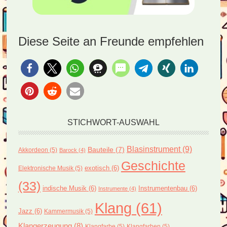
Diese Seite an Freunde empfehlen
STICHWORT-AUSWAHL
Blasinstrument
(9)
Bauteile
(7)
Akkordeon
(5)
Barock
(4)
Geschichte
exotisch
(6)
Elektronische Musik
(5)
(33)
indische Musik
(6)
Instrumentenbau
(6)
Instrumente
(4)
Klang
(61)
Jazz
(6)
Kammermusik
(5)
Klangerzeugung
(8)
Klangfarbe
(5)
Klangfarben
(5)