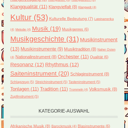
Klangqualität
(11)
Klangvielfalt
(8)
Klangwelt
(4)
Kultur
(53)
Kulturelle Bedeutung
(7)
Lateinamerika
Musik
(19)
Musikgenres
(6)
(4)
Melodie
(4)
Musikgeschichte
(31)
Musikinstrument
(13)
Musikinstrumente
(9)
Musiktradition
(8)
Naher Osten
Orchester
(11)
Nationalinstrument
(8)
Qualität
(6)
(4)
Resonanz
(12)
Rhythmus
(12)
Saiteninstrument
(20)
Schlaginstrument
(8)
Schlagzeug
(5)
Streichinstrument
(5)
Tasteninstrument
(5)
Tonlagen
(11)
Tradition
(11)
Volksmusik
(8)
Trommeln
(4)
Zupfinstrument
(5)
KATEGORIE-AUSWAHL
Afrikanische Musik
(8)
Blasinstrumente
(6)
Barockmusik
(4)