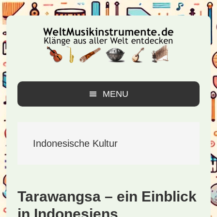
Zur
Zum
Zur
Hauptnavigation
Inhalt
Seitenspalte
springen
springen
springen
MENU
Indonesische Kultur
Tarawangsa – ein Einblick
in Indonesiens