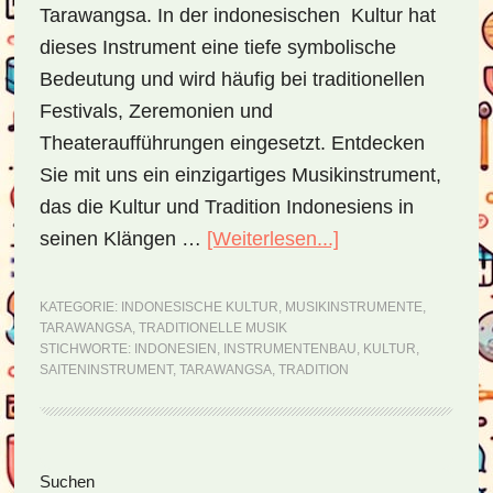
Tarawangsa. In der indonesischen Kultur hat
dieses Instrument eine tiefe symbolische
Bedeutung und wird häufig bei traditionellen
Festivals, Zeremonien und
Theateraufführungen eingesetzt. Entdecken
Sie mit uns ein einzigartiges Musikinstrument,
das die Kultur und Tradition Indonesiens in
seinen Klängen …
[Weiterlesen...]
ÜberTarawangsa
–
ein
KATEGORIE:
INDONESISCHE KULTUR
,
MUSIKINSTRUMENTE
,
TARAWANGSA
,
TRADITIONELLE MUSIK
Einblick
STICHWORTE:
INDONESIEN
,
INSTRUMENTENBAU
,
KULTUR
,
in
SAITENINSTRUMENT
,
TARAWANGSA
,
TRADITION
Indonesiens
Saitenwunder
Seitenspalte
Suchen