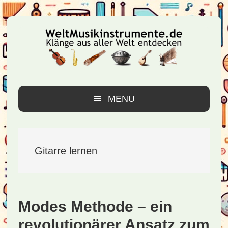
Zur
Zum
Zur
Hauptnavigation
Inhalt
Seitenspalte
springen
springen
springen
MENU
Gitarre lernen
Modes Methode – ein
revolutionärer Ansatz zum