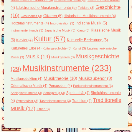
Geschichte
(4)
Elektronische Musikinstrumente
(5)
Folklore
(3)
(16)
Gitarren
(5)
Historische Musikinstrumente
(4)
Gesundheit
(3)
Holzblasinstrumente
(4)
Indische Musik
(5)
Improvisation
(3)
Klassische Musik
Instrumentenkunde
(3)
Japanische Musik
(3)
Klang
(3)
Kultur
(57)
(6)
Kulturelle Bedeutung
(6)
Klavier
(4)
Kulturelles Erbe
(4)
Kulturgeschichte
(3)
Kunst
(3)
Lateinamerikanische
Musikgeschichte
Musik
(19)
Musik
(3)
Musikgenres
(3)
Musikinstrumente
(233)
(29)
Musiktheorie
(10)
Musikzubehör
(9)
Musikproduktion
(4)
Orientalische Musik
(4)
Percussion
(4)
Perkussionsinstrumente
(3)
Spiritualität
(4)
Streichinstrumente
Schlaginstrumente
(3)
Schlagzeug
(3)
Traditionelle
(4)
Tradition
(4)
Synthesizer
(3)
Tasteninstrumente
(3)
Musik
(17)
Zither
(3)