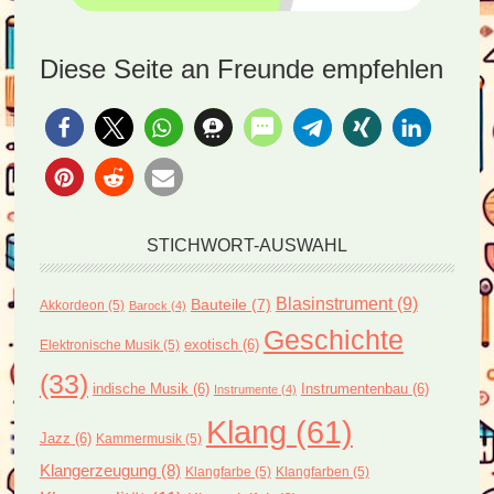
Diese Seite an Freunde empfehlen
STICHWORT-AUSWAHL
Blasinstrument
(9)
Bauteile
(7)
Akkordeon
(5)
Barock
(4)
Geschichte
exotisch
(6)
Elektronische Musik
(5)
(33)
indische Musik
(6)
Instrumentenbau
(6)
Instrumente
(4)
Klang
(61)
Jazz
(6)
Kammermusik
(5)
Klangerzeugung
(8)
Klangfarbe
(5)
Klangfarben
(5)