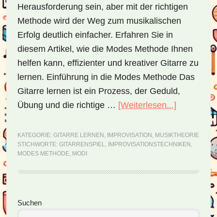
Herausforderung sein, aber mit der richtigen
Methode wird der Weg zum musikalischen
Erfolg deutlich einfacher. Erfahren Sie in
diesem Artikel, wie die Modes Methode Ihnen
helfen kann, effizienter und kreativer Gitarre zu
lernen. Einführung in die Modes Methode Das
Gitarre lernen ist ein Prozess, der Geduld,
Übung und die richtige …
[Weiterlesen...]
ÜberMode
Methode
–
KATEGORIE:
GITARRE LERNEN
,
IMPROVISATION
,
MUSIKTHEORIE
STICHWORTE:
GITARRENSPIEL
,
IMPROVISATIONSTECHNIKEN
,
ein
MODES METHODE
,
MODI
revolution
Ansatz
zum
Seitenspalte
Suchen
Gitarre