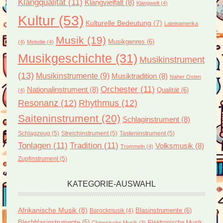
Klangqualität
(11)
Klangvielfalt
(8)
Klangwelt
(4)
Kultur
(53)
Kulturelle Bedeutung
(7)
Lateinamerika
Musik
(19)
Musikgenres
(6)
(4)
Melodie
(4)
Musikgeschichte
(31)
Musikinstrument
(13)
Musikinstrumente
(9)
Musiktradition
(8)
Naher Osten
Orchester
(11)
Nationalinstrument
(8)
Qualität
(6)
(4)
Resonanz
(12)
Rhythmus
(12)
Saiteninstrument
(20)
Schlaginstrument
(8)
Schlagzeug
(5)
Streichinstrument
(5)
Tasteninstrument
(5)
Tonlagen
(11)
Tradition
(11)
Volksmusik
(8)
Trommeln
(4)
Zupfinstrument
(5)
KATEGORIE-AUSWAHL
Afrikanische Musik
(8)
Blasinstrumente
(6)
Barockmusik
(4)
Blechblasinstrumente
(5)
Elektronische Musik
Chinesische Musik
(3)