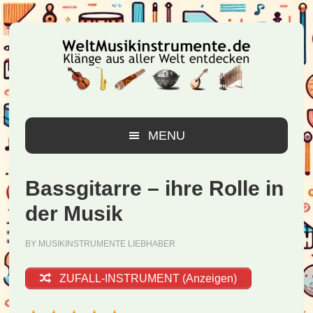
Zur
Zum
Zur
Hauptnavigation
Inhalt
Seitenspalte
springen
springen
springen
MENU
Bassgitarre – ihre Rolle in
der Musik
BY
MUSIKINSTRUMENTE LIEBHABER
ZUFALL-INSTRUMENT (Anzeigen)