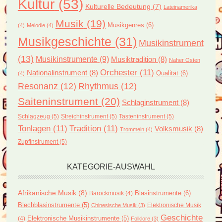
Kultur
(53)
Kulturelle Bedeutung
(7)
Lateinamerika
Musik
(19)
Musikgenres
(6)
(4)
Melodie
(4)
Musikgeschichte
(31)
Musikinstrument
(13)
Musikinstrumente
(9)
Musiktradition
(8)
Naher Osten
Orchester
(11)
Nationalinstrument
(8)
Qualität
(6)
(4)
Resonanz
(12)
Rhythmus
(12)
Saiteninstrument
(20)
Schlaginstrument
(8)
Schlagzeug
(5)
Streichinstrument
(5)
Tasteninstrument
(5)
Tonlagen
(11)
Tradition
(11)
Volksmusik
(8)
Trommeln
(4)
Zupfinstrument
(5)
KATEGORIE-AUSWAHL
Afrikanische Musik
(8)
Blasinstrumente
(6)
Barockmusik
(4)
Blechblasinstrumente
(5)
Elektronische Musik
Chinesische Musik
(3)
Geschichte
(4)
Elektronische Musikinstrumente
(5)
Folklore
(3)