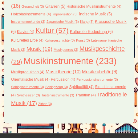
(16)
Gitarren
(5)
Historische Musikinstrumente
(4)
Gesundheit
(3)
Holzblasinstrumente
(4)
Indische Musik
(5)
Improvisation
(3)
Klassische Musik
Instrumentenkunde
(3)
Japanische Musik
(3)
Klang
(3)
Kultur
(57)
(6)
Kulturelle Bedeutung
(6)
Klavier
(4)
Kulturelles Erbe
(4)
Kulturgeschichte
(3)
Kunst
(3)
Lateinamerikanische
Musikgeschichte
Musik
(19)
Musik
(3)
Musikgenres
(3)
Musikinstrumente
(233)
(29)
Musiktheorie
(10)
Musikzubehör
(9)
Musikproduktion
(4)
Orientalische Musik
(4)
Percussion
(4)
Perkussionsinstrumente
(3)
Spiritualität
(4)
Streichinstrumente
Schlaginstrumente
(3)
Schlagzeug
(3)
Traditionelle
(4)
Tradition
(4)
Synthesizer
(3)
Tasteninstrumente
(3)
Musik
(17)
Zither
(3)