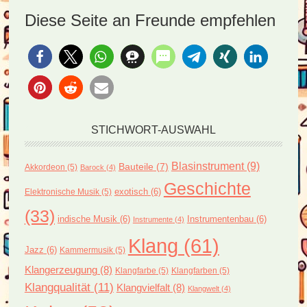
Diese Seite an Freunde empfehlen
STICHWORT-AUSWAHL
Blasinstrument
(9)
Bauteile
(7)
Akkordeon
(5)
Barock
(4)
Geschichte
exotisch
(6)
Elektronische Musik
(5)
(33)
indische Musik
(6)
Instrumentenbau
(6)
Instrumente
(4)
Klang
(61)
Jazz
(6)
Kammermusik
(5)
Klangerzeugung
(8)
Klangfarbe
(5)
Klangfarben
(5)
Klangqualität
(11)
Klangvielfalt
(8)
Klangwelt
(4)