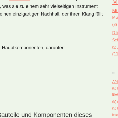
M
, was sie zu einem sehr vielseitigen Instrument
Mu
nen einzigartigen Nachhall, der ihren Klang füllt
Mus
(8)
Rh
Sch
n Hauptkomponenten, darunter:
(5)
(11
Afr
(6)
Ele
(5)
(5)
Bauteile und Komponenten dieses
Impr