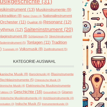
usikgeschichte
(31)
sikinstrument
(13)
Musikinstrumente
(9)
iktradition
(8)
Nationalinstrument
Naher Osten
(4)
Orchester
(11)
Resonanz
(12)
Qualität
(6)
Saiteninstrument
(20)
ythmus
(12)
laginstrument
(8)
Schlagzeug
(5)
Streichinstrument
Tonlagen
(11)
Tradition
Tasteninstrument
(5)
)
Volksmusik
(8)
Zupfinstrument
(5)
Trommeln
(4)
KATEGORIE-AUSWAHL
ikanische Musik
(8)
Blasinstrumente
Barockmusik
(4)
Blechblasinstrumente
(5)
Chinesische Musik
(3)
ktronische Musik
(4)
Elektronische Musikinstrumente
Geschichte
(16)
Gitarren
Folklore
(3)
Gesundheit
(3)
Historische Musikinstrumente
(4)
Holzblasinstrumente
(4)
Indische Musik
(5)
ovisation
(3)
Instrumentenkunde
(3)