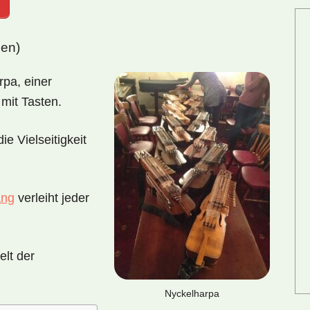
gen)
pa, einer
mit Tasten.
ie Vielseitigkeit
ang
verleiht jeder
elt der
Nyckelharpa