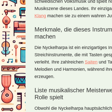
schwedischen Volksmusik und spielt no
Musikszene dieses Landes. Ihr einzigart
Klang
machen sie zu einem wahren Juw
Merkmale, die dieses Instrume
machen
Die Nyckelharpa ist ein einzigartiges I
Streichinstrumente, die mit Tasten ges
verleiht. Ihre zahlreichen
Saiten
und Ta
Melodien und Harmonien, während ihre
erzeugen.
Liste musikalischer Meisterw
Rolle spielt
Obwohl die Nyckelharpa hauptsächlich i