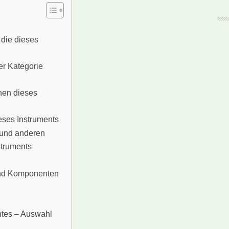
 die dieses
er Kategorie
enen dieses
eses Instruments
 und anderen
struments
und Komponenten
ntes – Auswahl