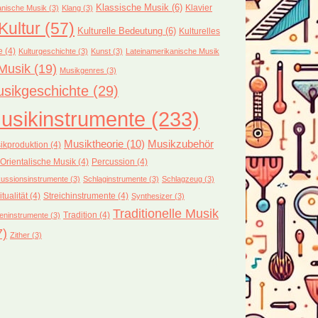
Klassische Musik
(6)
Klavier
nische Musik
(3)
Klang
(3)
Kultur
(57)
Kulturelle Bedeutung
(6)
Kulturelles
e
(4)
Kulturgeschichte
(3)
Kunst
(3)
Lateinamerikanische Musik
Musik
(19)
Musikgenres
(3)
sikgeschichte
(29)
usikinstrumente
(233)
Musiktheorie
(10)
Musikzubehör
ikproduktion
(4)
Orientalische Musik
(4)
Percussion
(4)
ussionsinstrumente
(3)
Schlaginstrumente
(3)
Schlagzeug
(3)
itualität
(4)
Streichinstrumente
(4)
Synthesizer
(3)
Traditionelle Musik
Tradition
(4)
eninstrumente
(3)
7)
Zither
(3)