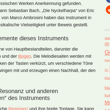
enössischen Werken Anerkennung gefunden.
nn Sebastian Bach, „Die Nyckelharpa“ von Eric
 von Marco Ambrosini haben das Instrument in
kalische Vielseitigkeit unter Beweis gestellt.
lemente dieses Instruments
Akk
(9)
he von Hauptbestandteilen, darunter die
G
n und der
Bogen
. Die Melodiesaiten werden mit
Inst
ken der Tasten verkürzt, um verschiedene Töne
ingen mit und erzeugen einen Nachhall, der den
(5)
Kla
Kla
 Resonanz und anderen
Kul
en“ des Instruments
M
eiche
Resonanz
und ihre breite Tonlage. Sie kann