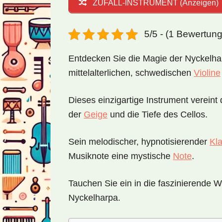
ZUFALL-INSTRUMENT (Anzeigen)
5/5 - (1 Bewertun
Entdecken Sie die Magie der Nyckelhar
mittelalterlichen, schwedischen
Violine
Dieses einzigartige Instrument vereint d
der
Geige
und die Tiefe des Cellos.
Sein melodischer, hypnotisierender
Kl
Musiknote eine mystische
Note
.
Tauchen Sie ein in die faszinierende W
Nyckelharpa.