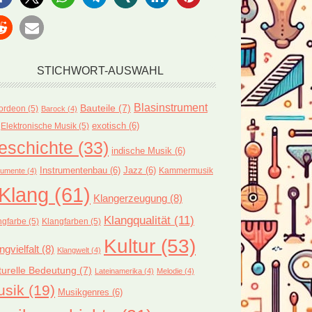
STICHWORT-AUSWAHL
Blasinstrument
Bauteile
(7)
ordeon
(5)
Barock
(4)
exotisch
(6)
Elektronische Musik
(5)
eschichte
(33)
indische Musik
(6)
Instrumentenbau
(6)
Jazz
(6)
Kammermusik
rumente
(4)
Klang
(61)
Klangerzeugung
(8)
Klangqualität
(11)
ngfarbe
(5)
Klangfarben
(5)
Kultur
(53)
ngvielfalt
(8)
Klangwelt
(4)
turelle Bedeutung
(7)
Lateinamerika
(4)
Melodie
(4)
usik
(19)
Musikgenres
(6)