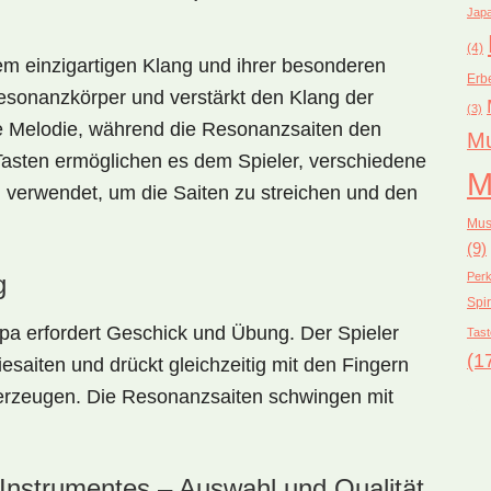
Japa
(4)
rem einzigartigen Klang und ihrer besonderen
Erb
Resonanzkörper und verstärkt den Klang der
(3)
ie Melodie, während die Resonanzsaiten den
Mu
Tasten ermöglichen es dem Spieler, verschiedene
M
 verwendet, um die Saiten zu streichen und den
Mus
(9)
g
Perk
Spir
pa erfordert Geschick und Übung. Der Spieler
Tast
(1
esaiten und drückt gleichzeitig mit den Fingern
erzeugen. Die Resonanzsaiten schwingen mit
Instrumentes – Auswahl und Qualität