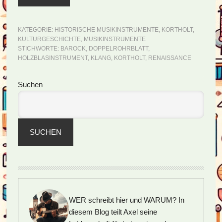
KATEGORIE:
HISTORISCHE MUSIKINSTRUMENTE
,
KORTHOLT
,
KULTURGESCHICHTE
,
MUSIKINSTRUMENTE
STICHWORTE:
BAROCK
,
DOPPELROHRBLATT
,
HOLZBLASINSTRUMENT
,
KLANG
,
KORTHOLT
,
RENAISSANCE
Seitenspalte
Suchen
SUCHEN
WER schreibt hier und WARUM?
In
diesem Blog teilt Axel seine