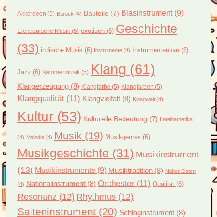
Blasinstrument
(9)
Bauteile
(7)
Akkordeon
(5)
Barock
(4)
Geschichte
exotisch
(6)
Elektronische Musik
(5)
(33)
indische Musik
(6)
Instrumentenbau
(6)
Instrumente
(4)
Klang
(61)
Jazz
(6)
Kammermusik
(5)
Klangerzeugung
(8)
Klangfarbe
(5)
Klangfarben
(5)
Klangqualität
(11)
Klangvielfalt
(8)
Klangwelt
(4)
Kultur
(53)
Kulturelle Bedeutung
(7)
Lateinamerika
Musik
(19)
Musikgenres
(6)
(4)
Melodie
(4)
Musikgeschichte
(31)
Musikinstrument
(13)
Musikinstrumente
(9)
Musiktradition
(8)
Naher Osten
Orchester
(11)
Nationalinstrument
(8)
Qualität
(6)
(4)
Resonanz
(12)
Rhythmus
(12)
Saiteninstrument
(20)
Schlaginstrument
(8)