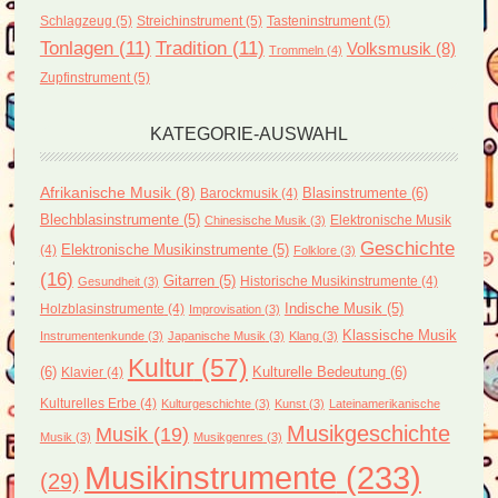
Schlagzeug
(5)
Streichinstrument
(5)
Tasteninstrument
(5)
Tonlagen
(11)
Tradition
(11)
Volksmusik
(8)
Trommeln
(4)
Zupfinstrument
(5)
KATEGORIE-AUSWAHL
Afrikanische Musik
(8)
Blasinstrumente
(6)
Barockmusik
(4)
Blechblasinstrumente
(5)
Elektronische Musik
Chinesische Musik
(3)
Geschichte
(4)
Elektronische Musikinstrumente
(5)
Folklore
(3)
(16)
Gitarren
(5)
Historische Musikinstrumente
(4)
Gesundheit
(3)
Holzblasinstrumente
(4)
Indische Musik
(5)
Improvisation
(3)
Klassische Musik
Instrumentenkunde
(3)
Japanische Musik
(3)
Klang
(3)
Kultur
(57)
(6)
Kulturelle Bedeutung
(6)
Klavier
(4)
Kulturelles Erbe
(4)
Kulturgeschichte
(3)
Kunst
(3)
Lateinamerikanische
Musikgeschichte
Musik
(19)
Musik
(3)
Musikgenres
(3)
Musikinstrumente
(233)
(29)