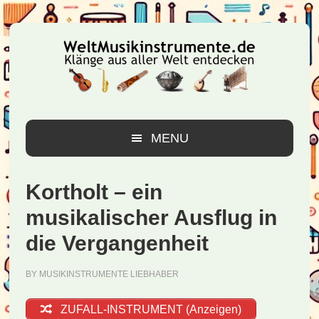
Zur
Zum
Zur
Hauptnavigation
Inhalt
Seitenspalte
springen
springen
springen
MENU
Kortholt – ein
musikalischer Ausflug in
die Vergangenheit
BY
MUSIKINSTRUMENTE LIEBHABER
ZUFALL-INSTRUMENT (Anzeigen)