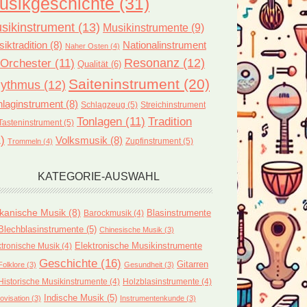
usikgeschichte
(31)
sikinstrument
(13)
Musikinstrumente
(9)
iktradition
(8)
Nationalinstrument
Naher Osten
(4)
Orchester
(11)
Resonanz
(12)
Qualität
(6)
Saiteninstrument
(20)
ythmus
(12)
laginstrument
(8)
Schlagzeug
(5)
Streichinstrument
Tonlagen
(11)
Tradition
Tasteninstrument
(5)
)
Volksmusik
(8)
Zupfinstrument
(5)
Trommeln
(4)
KATEGORIE-AUSWAHL
ikanische Musik
(8)
Blasinstrumente
Barockmusik
(4)
Blechblasinstrumente
(5)
Chinesische Musik
(3)
ktronische Musik
(4)
Elektronische Musikinstrumente
Geschichte
(16)
Gitarren
Folklore
(3)
Gesundheit
(3)
Historische Musikinstrumente
(4)
Holzblasinstrumente
(4)
Indische Musik
(5)
ovisation
(3)
Instrumentenkunde
(3)