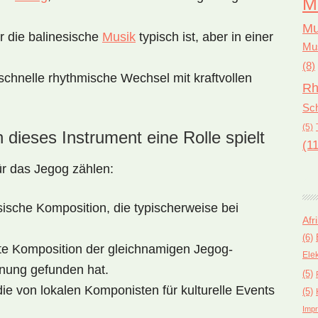
M
Mu
ür die balinesische
Musik
typisch ist, aber in einer
Mus
(8)
schnelle rhythmische Wechsel mit kraftvollen
Rh
Sch
(5)
dieses Instrument eine Rolle spielt
(11
r das Jegog zählen:
esische Komposition, die typischerweise bei
Afr
(6)
te Komposition der gleichnamigen Jegog-
Ele
nnung gefunden hat.
(5)
ie von lokalen Komponisten für kulturelle Events
(5)
Impr