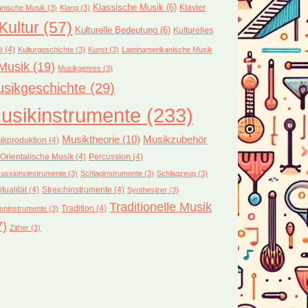
Klassische Musik
(6)
Klavier
nische Musik
(3)
Klang
(3)
Kultur
(57)
Kulturelle Bedeutung
(6)
Kulturelles
e
(4)
Kulturgeschichte
(3)
Kunst
(3)
Lateinamerikanische Musik
Musik
(19)
Musikgenres
(3)
sikgeschichte
(29)
usikinstrumente
(233)
Musiktheorie
(10)
Musikzubehör
ikproduktion
(4)
Orientalische Musik
(4)
Percussion
(4)
ussionsinstrumente
(3)
Schlaginstrumente
(3)
Schlagzeug
(3)
itualität
(4)
Streichinstrumente
(4)
Synthesizer
(3)
Traditionelle Musik
Tradition
(4)
eninstrumente
(3)
7)
Zither
(3)