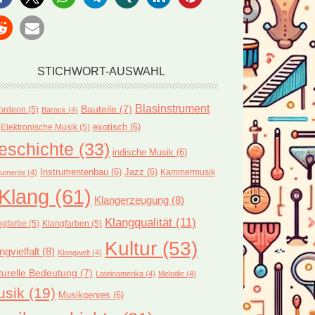
STICHWORT-AUSWAHL
Blasinstrument
Bauteile
(7)
ordeon
(5)
Barock
(4)
exotisch
(6)
Elektronische Musik
(5)
eschichte
(33)
indische Musik
(6)
Instrumentenbau
(6)
Jazz
(6)
Kammermusik
rumente
(4)
Klang
(61)
Klangerzeugung
(8)
Klangqualität
(11)
ngfarbe
(5)
Klangfarben
(5)
Kultur
(53)
ngvielfalt
(8)
Klangwelt
(4)
turelle Bedeutung
(7)
Lateinamerika
(4)
Melodie
(4)
usik
(19)
Musikgenres
(6)