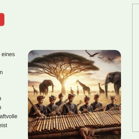
 eines
en
n
m
aftvolle
ist