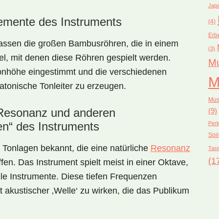
Japa
lemente des Instruments
(4)
Erb
assen die großen Bambusröhren, die in einem
(3)
el, mit denen diese Röhren gespielt werden.
Mu
Tonhöhe eingestimmt und die verschiedenen
M
atonische Tonleiter zu erzeugen.
Mus
 Resonanz und anderen
(9)
en“ des Instruments
Perk
Spir
n Tonlagen bekannt, die eine natürliche
Resonanz
Tast
(1
en. Das Instrument spielt meist in einer Oktave,
onelle Instrumente. Diese tiefen Frequenzen
 akustischer ‚Welle‘ zu wirken, die das Publikum