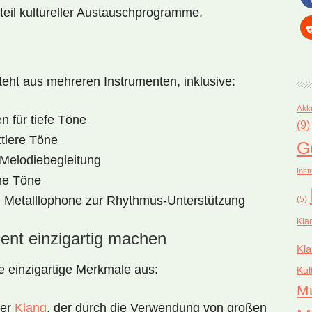
dteil kultureller Austauschprogramme.
teht aus mehreren Instrumenten, inklusive:
Akk
 für tiefe Töne
(9)
ttlere Töne
G
 Melodiebegleitung
Inst
ohe Töne
Metalllophone zur Rhythmus-Unterstützung
(5)
Kla
ent einzigartig machen
Kla
e einzigartige Merkmale aus:
Kul
M
ter
Klang
, der durch die Verwendung von großen