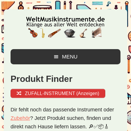
Zur
Zum
Zur
Hauptnavigation
Inhalt
Seitenspalte
springen
springen
springen
MENU
Produkt Finder
ZUFALL-INSTRUMENT (Anzeigen)
Dir fehlt noch das passende Instrument oder
Zubehör
? Jetzt
Produkt suchen, finden
und
direkt nach Hause liefern
lassen. 🔎✅📦🎸